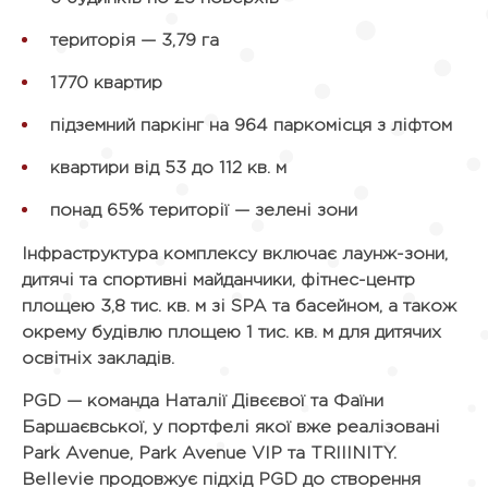
територія — 3,79 га
1770 квартир
підземний паркінг на 964 паркомісця з ліфтом
квартири від 53 до 112 кв. м
понад 65% території — зелені зони
Інфраструктура комплексу включає лаунж-зони,
дитячі та спортивні майданчики, фітнес-центр
площею 3,8 тис. кв. м зі SPA та басейном, а також
окрему будівлю площею 1 тис. кв. м для дитячих
освітніх закладів.
PGD — команда Наталії Дівєєвої та Фаїни
Баршаєвської, у портфелі якої вже реалізовані
Park Avenue, Park Avenue VIP та TRIIINITY.
Bellevie продовжує підхід PGD до створення