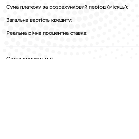
Сума платежу за розрахунковий період (місяць):
Загальна вартість кредиту:
Реальна річна процентна ставка:
Строк кредиту, міс.:
Процентна ставка за договором:
Обслуговування кредитної заборгованості (від суми 
Обчислення здійснені з врахуванням припущень:
використання кредиту в максимальному розмірі в 
процентна ставка та інші платежі за умовами дог
кредитодавець і споживач виконають свої обов`язк
умови застосування пільгового періоду не викону