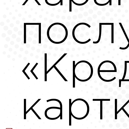
посл
«Кре
картк