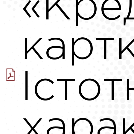
«Кре
картк
Істот
хара