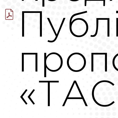
Публ
проп
«ТА