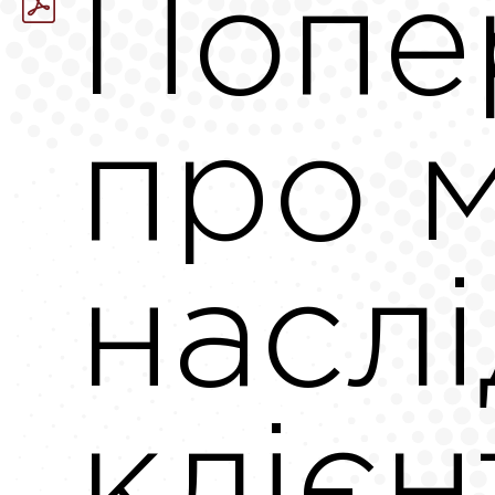
Попе
про 
наслі
клієн