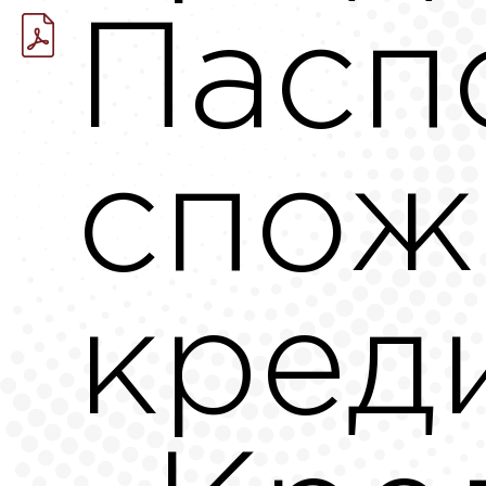
Пасп
спож
кред