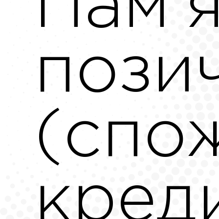
Пам'
пози
(спо
кред