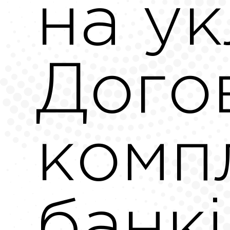
на у
Дого
комп
банк