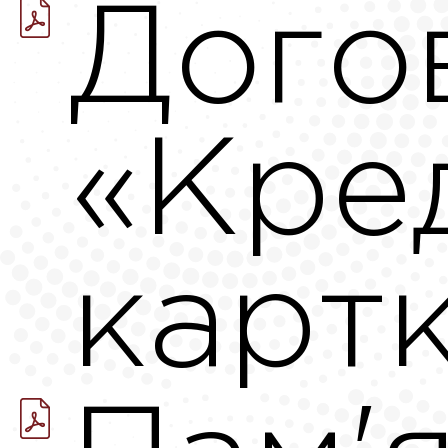
Дого
«Кре
картк