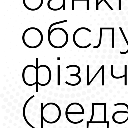
обсл
фізич
(реда