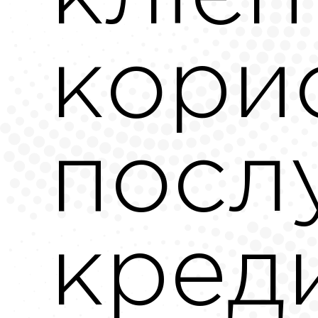
кори
посл
кред